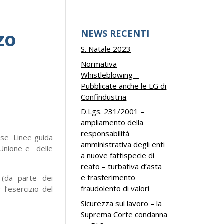
zo
NEWS RECENTI
S. Natale 2023
Normativa
Whistleblowing –
Pubblicate anche le LG di
Confindustria
D.Lgs. 231/2001 –
ampliamento della
responsabilità
tese Linee guida
amministrativa degli enti
l’Unione e delle
a nuove fattispecie di
reato – turbativa d’asta
e trasferimento
 (da parte dei
fraudolento di valori
l’esercizio del
Sicurezza sul lavoro – la
Suprema Corte condanna