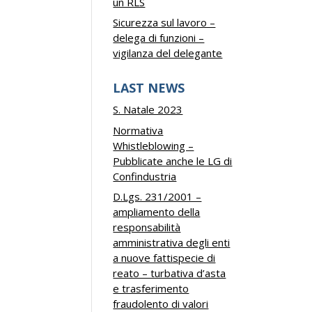
un RLS
Sicurezza sul lavoro –
delega di funzioni –
vigilanza del delegante
LAST NEWS
S. Natale 2023
Normativa
Whistleblowing –
Pubblicate anche le LG di
Confindustria
D.Lgs. 231/2001 –
ampliamento della
responsabilità
amministrativa degli enti
a nuove fattispecie di
reato – turbativa d’asta
e trasferimento
fraudolento di valori