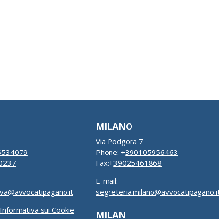
MILANO
Via Podgora 7
5534079
Phone: +
390105956463
0237
Fax:+
39025461868
E-mail:
ova@avvocatipagano.it
segreteria.milano@avvocatipagano.i
Informativa sui Cookie
MILAN