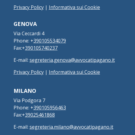
Privacy Policy
|
Informativa sui Cookie
GENOVA
Via Ceccardi 4
Phone: +
390105534079
Fax:+
390105740237
E-mail:
segreteria.genova@avvocatipagano.it
Privacy Policy
|
Informativa sui Cookie
MILANO
Via Podgora 7
Phone: +
390105956463
Fax:+
39025461868
E-mail:
segreteria.milano@avvocatipagano.it