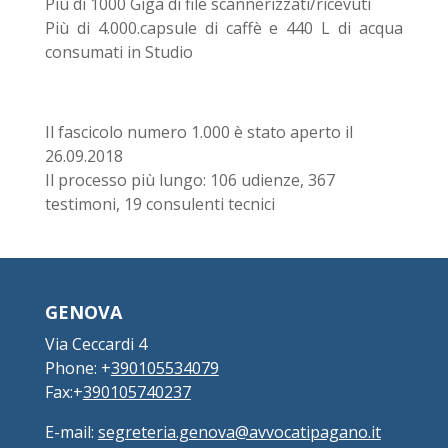
Più di 1000 Giga di file scannerizzati/ricevuti
Più di 4.000.capsule di caffè e 440 L di acqua
consumati in Studio
Il fascicolo numero 1.000 è stato aperto il
26.09.2018
Il processo più lungo: 106 udienze, 367
testimoni, 19 consulenti tecnici
GENOVA
Via Ceccardi 4
Phone: +
390105534079
Fax:+
390105740237
E-mail:
segreteria.genova@avvocatipagano.it