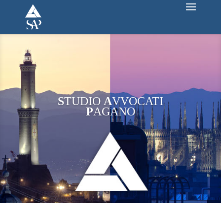
S
TUDIO
A
VVOCATI
P
AGANO