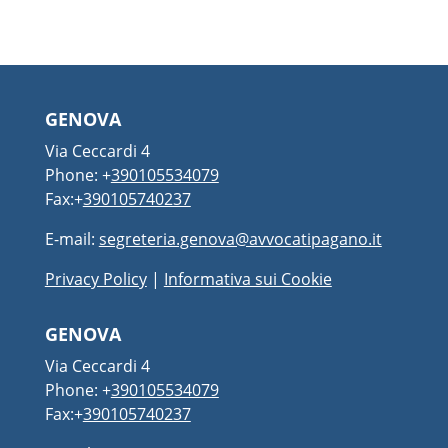
GENOVA
Via Ceccardi 4
Phone: +
390105534079
Fax:+
390105740237
E-mail:
segreteria.genova@avvocatipagano.it
Privacy Policy
|
Informativa sui Cookie
GENOVA
Via Ceccardi 4
Phone: +
390105534079
Fax:+
390105740237