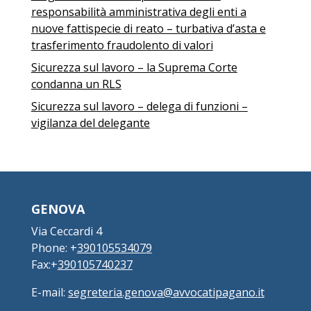
responsabilità amministrativa degli enti a
nuove fattispecie di reato – turbativa d’asta e
trasferimento fraudolento di valori
Sicurezza sul lavoro – la Suprema Corte
condanna un RLS
Sicurezza sul lavoro – delega di funzioni –
vigilanza del delegante
GENOVA
Via Ceccardi 4
Phone: +
390105534079
Fax:+
390105740237
E-mail:
segreteria.genova@avvocatipagano.it