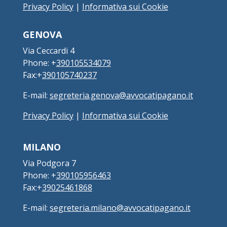
Privacy Policy
|
Informativa sui Cookie
GENOVA
Via Ceccardi 4
Phone: +
390105534079
Fax:+
390105740237
E-mail:
segreteria.genova@avvocatipagano.it
Privacy Policy
|
Informativa sui Cookie
MILANO
Via Podgora 7
Phone: +
390105956463
Fax:+
39025461868
E-mail:
segreteria.milano@avvocatipagano.it