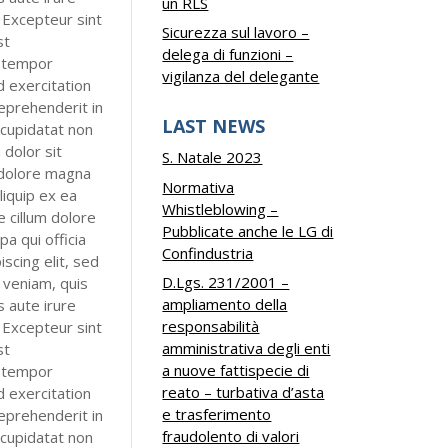
un RLS
. Excepteur sint
Sicurezza sul lavoro –
st
delega di funzioni –
d tempor
vigilanza del delegante
d exercitation
reprehenderit in
LAST NEWS
 cupidatat non
 dolor sit
S. Natale 2023
t dolore magna
Normativa
liquip ex ea
Whistleblowing –
 cillum dolore
Pubblicate anche le LG di
pa qui officia
Confindustria
scing elit, sed
D.Lgs. 231/2001 –
 veniam, quis
ampliamento della
s aute irure
responsabilità
. Excepteur sint
amministrativa degli enti
st
a nuove fattispecie di
d tempor
reato – turbativa d’asta
d exercitation
e trasferimento
reprehenderit in
fraudolento di valori
 cupidatat non