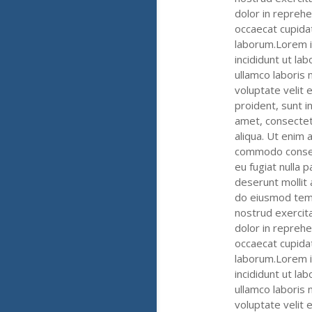
dolor in reprehe
occaecat cupidat
laborum.Lorem i
incididunt ut la
ullamco laboris 
voluptate velit 
proident, sunt i
amet, consectet
aliqua. Ut enim 
commodo consequa
eu fugiat nulla p
deserunt mollit 
do eiusmod temp
nostrud exercita
dolor in reprehe
occaecat cupidat
laborum.Lorem i
incididunt ut la
ullamco laboris 
voluptate velit 