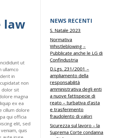
e law
NEWS RECENTI
S. Natale 2023
Normativa
Whistleblowing –
Pubblicate anche le LG di
Confindustria
ncididunt ut
D.Lgs. 231/2001 –
n ullamco
ampliamento della
derit in
responsabilità
 cupidatat non
amministrativa degli enti
 dolor sit
a nuove fattispecie di
t dolore magna
reato – turbativa d’asta
liquip ex ea
e trasferimento
 cillum dolore
fraudolento di valori
pa qui officia
scing elit, sed
Sicurezza sul lavoro – la
 veniam, quis
Suprema Corte condanna
s aute irure