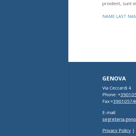
proident, sunt in
NAME LAST NAME 
GENOVA
Via Ceccardi 4
Phone: +
39010
Fax:+
39010574
E-mail:
segreteria.gen
Privacy Policy
|