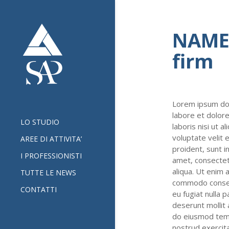
NAME 
firm
Lorem ipsum dol
labore et dolor
LO STUDIO
laboris nisi ut 
voluptate velit 
AREE DI ATTIVITA’
proident, sunt i
I PROFESSIONISTI
amet, consectet
aliqua. Ut enim 
TUTTE LE NEWS
commodo consequa
CONTATTI
eu fugiat nulla p
deserunt mollit 
do eiusmod temp
nostrud exercita