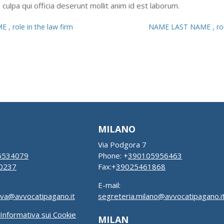
 culpa qui officia deserunt mollit anim id est laborum.
, role in the law firm
NAME LAST NAME , role
MILANO
Via Podgora 7
5534079
Phone: +
390105956463
0237
Fax:+
39025461868
E-mail:
ova@avvocatipagano.it
segreteria.milano@avvocatipagano.i
Informativa sui Cookie
MILAN