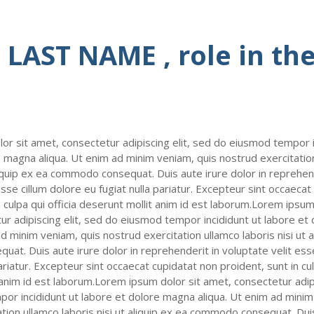
LAST NAME , role in th
or sit amet, consectetur adipiscing elit, sed do eiusmod tempor i
e magna aliqua. Ut enim ad minim veniam, quis nostrud exercitatio
aliquip ex ea commodo consequat. Duis aute irure dolor in reprehen
esse cillum dolore eu fugiat nulla pariatur. Excepteur sint occaecat
n culpa qui officia deserunt mollit anim id est laborum.Lorem ipsum
ur adipiscing elit, sed do eiusmod tempor incididunt ut labore e
ad minim veniam, quis nostrud exercitation ullamco laboris nisi ut a
t. Duis aute irure dolor in reprehenderit in voluptate velit esse
ariatur. Excepteur sint occaecat cupidatat non proident, sunt in cul
anim id est laborum.Lorem ipsum dolor sit amet, consectetur adipi
or incididunt ut labore et dolore magna aliqua. Ut enim ad minim
tion ullamco laboris nisi ut aliquip ex ea commodo consequat. Dui