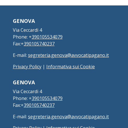
GENOVA
Via Ceccardi 4
Phone: +
390105534079
Fax:+
390105740237
E-mail:
segreteria.genova@avvocatipagano.it
Privacy Policy
|
Informativa sui Cookie
GENOVA
Via Ceccardi 4
Phone: +
390105534079
Fax:+
390105740237
E-mail:
segreteria.genova@avvocatipagano.it