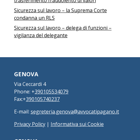
trasferimento fraudolento di valori
Sicurezza sul lavoro – la Suprema Corte
condanna un RLS
Sicurezza sul lavoro – delega di funzioni –
vigilanza del delegante
GENOVA
Via Ceccardi 4
Phone: +
390105534079
Fax:+
390105740237
E-mail:
segreteria.genova@avvocatipagano.it
Privacy Policy
|
Informativa sui Cookie