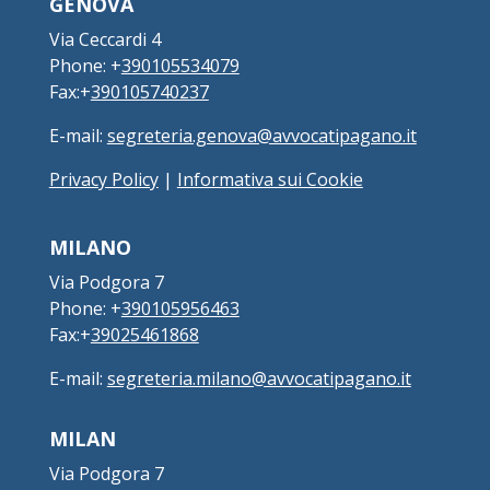
GENOVA
Via Ceccardi 4
Phone: +
390105534079
Fax:+
390105740237
E-mail:
segreteria.genova@avvocatipagano.it
Privacy Policy
|
Informativa sui Cookie
MILANO
Via Podgora 7
Phone: +
390105956463
Fax:+
39025461868
E-mail:
segreteria.milano@avvocatipagano.it
MILAN
Via Podgora 7