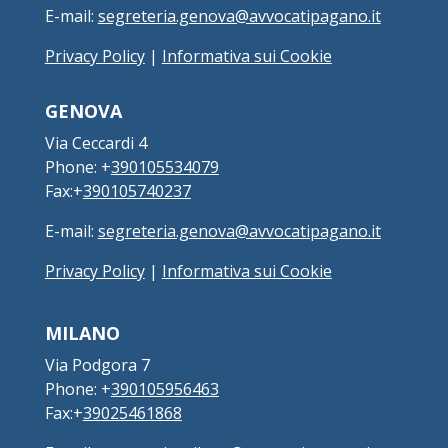
E-mail:
segreteria.genova@avvocatipagano.it
Privacy Policy
|
Informativa sui Cookie
GENOVA
Via Ceccardi 4
Phone: +
390105534079
Fax:+
390105740237
E-mail:
segreteria.genova@avvocatipagano.it
Privacy Policy
|
Informativa sui Cookie
MILANO
Via Podgora 7
Phone: +
390105956463
Fax:+
39025461868