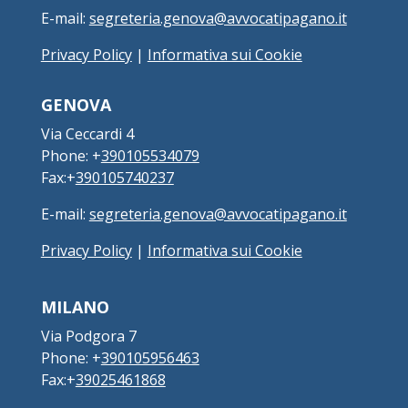
E-mail:
segreteria.genova@avvocatipagano.it
Privacy Policy
|
Informativa sui Cookie
GENOVA
Via Ceccardi 4
Phone: +
390105534079
Fax:+
390105740237
E-mail:
segreteria.genova@avvocatipagano.it
Privacy Policy
|
Informativa sui Cookie
MILANO
Via Podgora 7
Phone: +
390105956463
Fax:+
39025461868