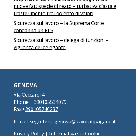
nuove fattispecie di reato – turbativa d’asta e
trasferimento fraudolento di valori
Sicurezza sul lavoro – la Suprema Corte
condanna un RLS
Sicurezza sul lavoro – delega di funzioni –
vigilanza del delegante
GENOVA
Via Ceccardi 4
Phone: +
390105534079
Fax:+
390105740237
E-mail:
segreteria.genova@avvocatipagano.it
Privacy Policy
|
Informativa sui Cookie