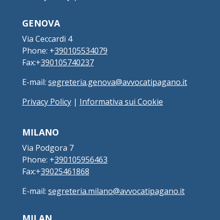
GENOVA
Via Ceccardi 4
Phone: +
390105534079
Fax:+
390105740237
E-mail:
segreteria.genova@avvocatipagano.it
Privacy Policy
|
Informativa sui Cookie
MILANO
Via Podgora 7
Phone: +
390105956463
Fax:+
39025461868
E-mail:
segreteria.milano@avvocatipagano.it
MILAN