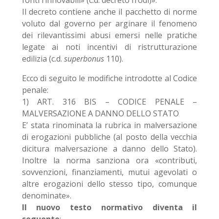
fonti rinnovabili» (c.d. decreto frodi)».
Il decreto contiene anche il pacchetto di norme
voluto dal governo per arginare il fenomeno
dei rilevantissimi abusi emersi nelle pratiche
legate ai noti incentivi di ristrutturazione
edilizia (c.d.
superbonus
110).
Ecco di seguito le modifiche introdotte al Codice
penale:
1) ART. 316 BIS – CODICE PENALE –
MALVERSAZIONE A DANNO DELLO STATO
E’ stata rinominata la rubrica in malversazione
di erogazioni pubbliche (al posto della vecchia
dicitura malversazione a danno dello Stato).
Inoltre la norma sanziona ora «contributi,
sovvenzioni, finanziamenti, mutui agevolati o
altre erogazioni dello stesso tipo, comunque
denominate».
Il nuovo testo normativo diventa il