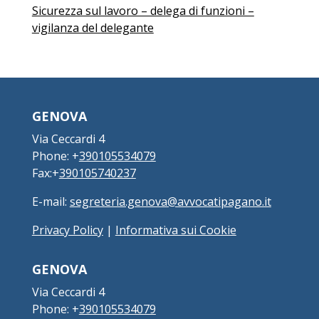
Sicurezza sul lavoro – delega di funzioni –
vigilanza del delegante
GENOVA
Via Ceccardi 4
Phone: +
390105534079
Fax:+
390105740237
E-mail:
segreteria.genova@avvocatipagano.it
Privacy Policy
|
Informativa sui Cookie
GENOVA
Via Ceccardi 4
Phone: +
390105534079