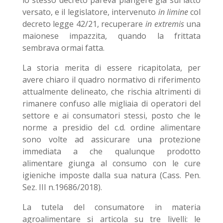
lo stesso decreto pareva piangere già sul latto
versato, e il legislatore, intervenuto
in limine
col
decreto legge 42/21, recuperare
in extremis
una
maionese impazzita, quando la frittata
sembrava ormai fatta.
La storia merita di essere ricapitolata, per
avere chiaro il quadro normativo di riferimento
attualmente delineato, che rischia altrimenti di
rimanere confuso alle migliaia di operatori del
settore e ai consumatori stessi, posto che le
norme a presidio del c.d. ordine alimentare
sono volte ad assicurare una protezione
immediata a che qualunque prodotto
alimentare giunga al consumo con le cure
igieniche imposte dalla sua natura (Cass. Pen.
Sez. III n.19686/2018).
La tutela del consumatore in materia
agroalimentare si articola su tre livelli: le