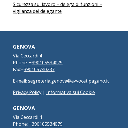
Sicurezza sul lavoro – delega di funzioni –
vigilanza del delegante
GENOVA
Via Ceccardi 4
Phone: +
390105534079
Fax:+
390105740237
E-mail:
segreteria.genova@avvocatipagano.it
Privacy Policy
|
Informativa sui Cookie
GENOVA
Via Ceccardi 4
Phone: +
390105534079