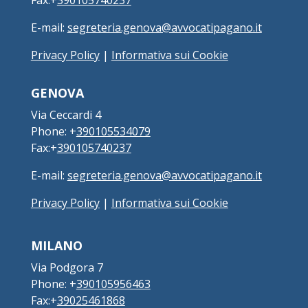
Fax:+
390105740237
E-mail:
segreteria.genova@avvocatipagano.it
Privacy Policy
|
Informativa sui Cookie
GENOVA
Via Ceccardi 4
Phone: +
390105534079
Fax:+
390105740237
E-mail:
segreteria.genova@avvocatipagano.it
Privacy Policy
|
Informativa sui Cookie
MILANO
Via Podgora 7
Phone: +
390105956463
Fax:+
39025461868