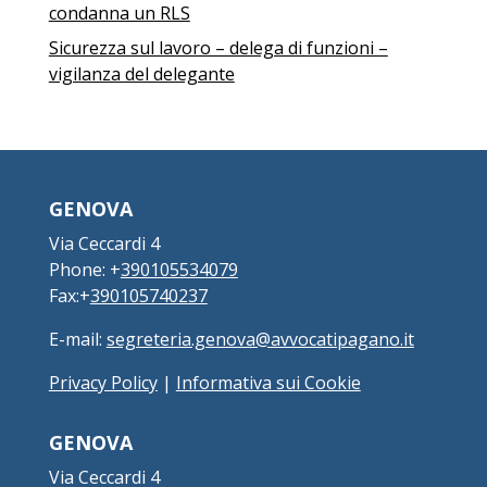
condanna un RLS
Sicurezza sul lavoro – delega di funzioni –
vigilanza del delegante
GENOVA
Via Ceccardi 4
Phone: +
390105534079
Fax:+
390105740237
E-mail:
segreteria.genova@avvocatipagano.it
Privacy Policy
|
Informativa sui Cookie
GENOVA
Via Ceccardi 4