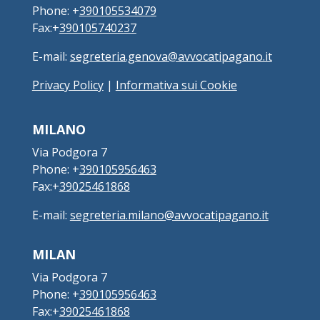
Phone: +
390105534079
Fax:+
390105740237
E-mail:
segreteria.genova@avvocatipagano.it
Privacy Policy
|
Informativa sui Cookie
MILANO
Via Podgora 7
Phone: +
390105956463
Fax:+
39025461868
E-mail:
segreteria.milano@avvocatipagano.it
MILAN
Via Podgora 7
Phone: +
390105956463
Fax:+
39025461868