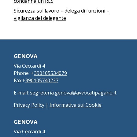
condanna un RLS
Sicurezza sul lavoro – delega di funzioni –
vigilanza del delegante
GENOVA
Via Ceccardi 4
Phone: +
390105534079
Fax:+
390105740237
E-mail:
segreteria.genova@avvocatipagano.it
Privacy Policy
|
Informativa sui Cookie
GENOVA
Via Ceccardi 4