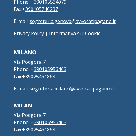
Phone: +
390105534079
Fax:+
390105740237
E-mail:
segreteria.genova@avvocatipagano.it
Privacy Policy
|
Informativa sui Cookie
MILANO
Via Podgora 7
Phone: +
390105956463
Fax:+
39025461868
E-mail:
segreteria.milano@avvocatipagano.it
MILAN
Via Podgora 7
Phone: +
390105956463
Fax:+
39025461868