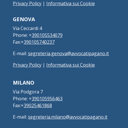
Privacy Policy
|
Informativa sui Cookie
GENOVA
Via Ceccardi 4
Phone: +
390105534079
Fax:+
390105740237
E-mail:
segreteria.genova@avvocatipagano.it
Privacy Policy
|
Informativa sui Cookie
MILANO
Via Podgora 7
Phone: +
390105956463
Fax:+
39025461868
E-mail:
segreteria.milano@avvocatipagano.it