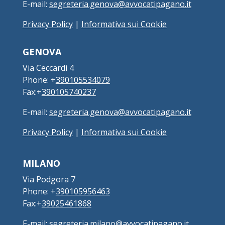
E-mail:
segreteria.genova@avvocatipagano.it
Privacy Policy
|
Informativa sui Cookie
GENOVA
Via Ceccardi 4
Phone: +
390105534079
Fax:+
390105740237
E-mail:
segreteria.genova@avvocatipagano.it
Privacy Policy
|
Informativa sui Cookie
MILANO
Via Podgora 7
Phone: +
390105956463
Fax:+
39025461868
E-mail:
segreteria.milano@avvocatipagano.it