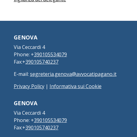
GENOVA
Via Ceccardi 4
Phone: +
390105534079
Fax:+
390105740237
E-mail:
segreteria.genova@avvocatipagano.it
Privacy Policy
|
Informativa sui Cookie
GENOVA
Via Ceccardi 4
Phone: +
390105534079
Fax:+
390105740237