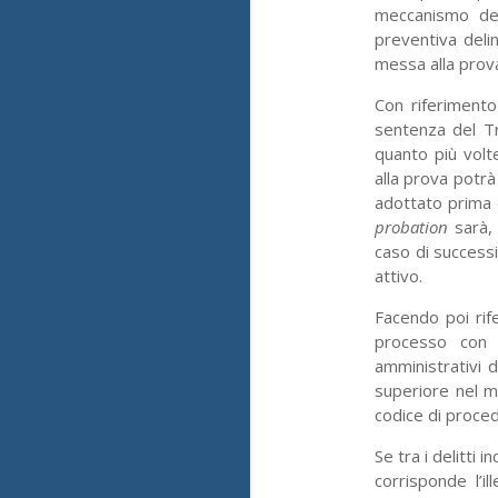
meccanismo de
preventiva deli
messa alla prova
Con riferimento
sentenza del Tr
quanto più volt
alla prova potr
adottato prima d
probation
sarà,
caso di success
attivo.
Facendo poi rife
processo con m
amministrativi 
superiore nel ma
codice di proce
Se tra i delitti i
corrisponde l’il