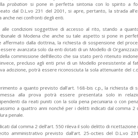
lla
probation
si pone in perfetta sintonia con lo spirito a for
neato dal D.L.vo 231 del 2001, si apre, pertanto, la strada all’
 anche nei confronti degli enti.
 alle condizioni soggettive di accesso al rito, stando a quanto 
ibunale di Modena che anche su tale aspetto si pone in perfet
e affermato dalla dottrina, la richiesta di sospensione del pro
à essere avanzata solo da enti dotati di un Modello di Organizza
ella commissione dell’illecito che sia stato però ritenuto inidoneo
 invece, precluso agli enti privi di un Modello preesistente al fa
iva adozione, potrà essere riconosciuta la sola attenuante del c
rimento a quanto previsto dall’art. 168-bis c.p., la richiesta di
essa alla prova potrà essere presentata solo in relazione
dipendenti da reati puniti con la sola pena pecuniaria o con pen
ssimo a quattro anni nonché per i delitti indicati dal comma 2 d
dura penale.
ndicati dal comma 2 dell’art. 550 rileva il solo delitto di ricettazione 
lecito amministrativo previsto dall’art. 25-octies del D.L.vo 23