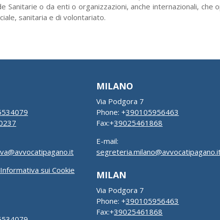
 Sanitarie o da enti o organizzazioni, anche internazionali, che op
iale, sanitaria e di volontariato.
MILANO
Via Podgora 7
5534079
Phone: +
390105956463
0237
Fax:+
39025461868
E-mail:
ova@avvocatipagano.it
segreteria.milano@avvocatipagano.i
Informativa sui Cookie
MILAN
Via Podgora 7
Phone: +
390105956463
Fax:+
39025461868
5534079