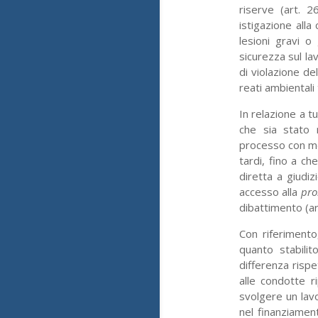
riserve (art. 2
istigazione alla 
lesioni gravi o
sicurezza sul lav
di violazione del
reati ambientali 
In relazione a tu
che sia stato 
processo con mess
tardi, fino a ch
diretta a giudiz
accesso alla
pro
dibattimento (art
Con riferimento
quanto stabilit
differenza rispe
alle condotte r
svolgere un lavo
nel finanziament