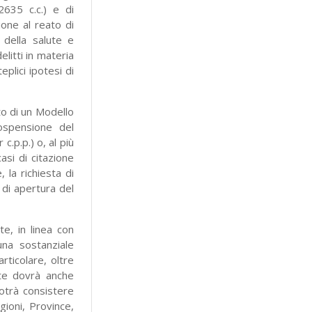
2635 c.c.) e di
zione al reato di
 della salute e
elitti in materia
eplici ipotesi di
ato di un Modello
ospensione del
c.p.p.) o, al più
asi di citazione
 la richiesta di
 di apertura del
e, in linea con
una sostanziale
rticolare, oltre
nte dovrà anche
potrà consistere
gioni, Province,