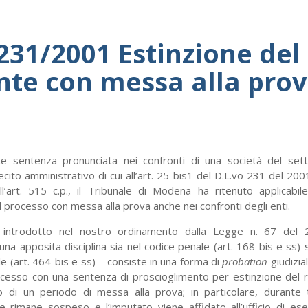
 231/2001 Estinzione del
ente con messa alla pro
e sentenza pronunciata nei confronti di una società del sett
lecito amministrativo di cui all’art. 25-bis1 del D.L.vo 231 del 200
ll’art. 515 c.p., il Tribunale di Modena ha ritenuto applicabile 
processo con messa alla prova anche nei confronti degli enti.
– introdotto nel nostro ordinamento dalla Legge n. 67 del
 una apposita disciplina sia nel codice penale (art. 168-bis e ss) s
 (art. 464-bis e ss) – consiste in una forma di
probation
giudizi
processo con una sentenza di proscioglimento per estinzione del 
ivo di un periodo di messa alla prova; in particolare, durante t
 rimane sospeso e l’imputato viene affidato all’ufficio di es