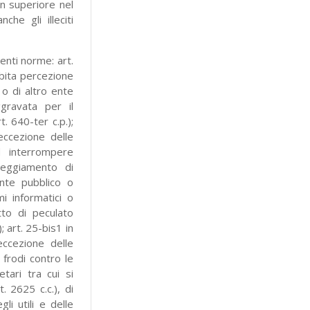
n superiore nel
he gli illeciti
uenti norme: art.
debita percezione
 o di altro ente
gravata per il
. 640-ter c.p.);
 eccezione delle
od interrompere
neggiamento di
ente pubblico o
i informatici o
tto di peculato
; art. 25-bis1 in
 eccezione delle
 frodi contro le
etari tra cui si
. 2625 c.c.), di
gli utili e delle