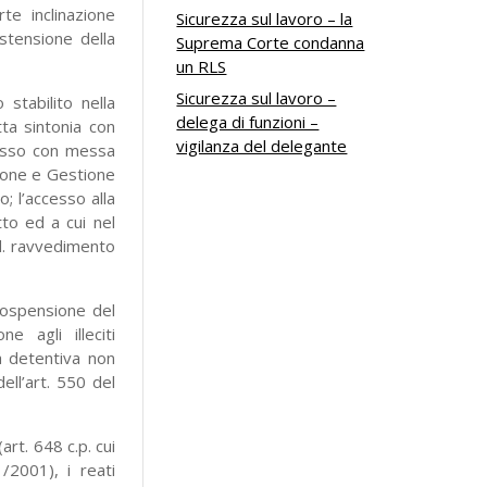
te inclinazione
Sicurezza sul lavoro – la
estensione della
Suprema Corte condanna
un RLS
Sicurezza sul lavoro –
stabilito nella
delega di funzioni –
ta sintonia con
vigilanza del delegante
cesso con messa
zione e Gestione
; l’accesso alla
tto ed a cui nel
.d. ravvedimento
 sospensione del
 agli illeciti
a detentiva non
ell’art. 550 del
(art. 648 c.p. cui
1/2001), i reati