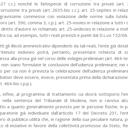
627 c.c.) nonché le fattispecie di corruzione tra privati (art. 
corruzione tra privati (art. 2635-bis c.c.); art. 25-septies in rela
 gravissime commesse con violazione delle norme sulla tutela
oro (art. 590, comma 3, c.p.); art. 25-novies in relazione a tutti i d
 diritto d’autore ivi richiamati; art. 25-undecies in relazione a molt
tra cui, ad esempio, tutti i reati previsti e puniti dal D.L.vo 152/06.
tti gli illeciti amministrativi dipendenti da tali reati, l’ente già dot
ritenuto inidoneo potrà, pertanto, presentare richiesta di s
a alla prova già nel corso delle indagini preliminari (art. 464-ter 
e non siano formulate le conclusioni dell’udienza preliminare; nei c
io per cui non è prevista la celebrazione dell’udienza preliminare,
bation
deve essere, invece, presentata prima della dichiarazione
. 464-bis c.p.p.).
, infine, al programma di trattamento cui dovrà sottoporsi l’ent
o nella sentenza del Tribunale di Modena, non si ravvisa alc
tto a quanto generalmente previsto per le persone fisiche. In pa
iparatorie già individuate dall’articolo 17 del Decreto 231, l’e
ro di pubblica utilità che, in ragione della sua peculiare natura, 
o di iniziative in favore della collettività promosse da Stato, Re