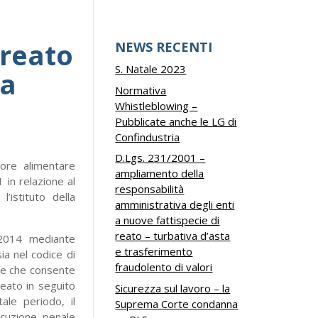
 reato
NEWS RECENTI
S. Natale 2023
va
Normativa
Whistleblowing –
Pubblicate anche le LG di
Confindustria
D.Lgs. 231/2001 –
ore alimentare
ampliamento della
1 in relazione al
responsabilità
l’istituto della
amministrativa degli enti
a nuove fattispecie di
reato – turbativa d’asta
 2014 mediante
e trasferimento
ia nel codice di
fraudolento di valori
ale che consente
reato in seguito
Sicurezza sul lavoro – la
ale periodo, il
Suprema Corte condanna
ecuzione penale