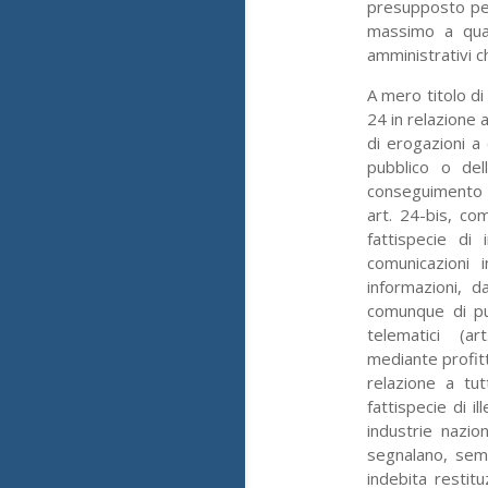
presupposto per
massimo a quatt
amministrativi c
A mero titolo di 
24 in relazione 
di erogazioni a 
pubblico o del
conseguimento di
art. 24-bis, com
fattispecie di
comunicazioni 
informazioni, d
comunque di pub
telematici (art
mediante profitto
relazione a tut
fattispecie di i
industrie nazion
segnalano, sempr
indebita restitu