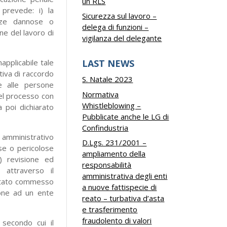
un RLS
prevede: i) la
Sicurezza sul lavoro –
enze dannose o
delega di funzioni –
one del lavoro di
vigilanza del delegante
applicabile tale
LAST NEWS
tiva di raccordo
S. Natale 2023
e alle persone
Normativa
del processo con
Whistleblowing –
a poi dichiarato
Pubblicate anche le LG di
Confindustria
o amministrativo
D.Lgs. 231/2001 –
ose o pericolose
ampliamento della
ii) revisione ed
responsabilità
 attraverso il
amministrativa degli enti
a stato commesso
a nuove fattispecie di
zione ad un ente
reato – turbativa d’asta
e trasferimento
fraudolento di valori
 secondo cui il