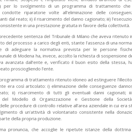
) per lo svolgimento di un programma di trattamento che 
 condotte riparatorie volte all’eliminazione delle consegu
nti dal reato; ii) il risarcimento del danno cagionato; iii) l’esecuzi
 consistente in una prestazione gratuita in favore della collettività.
recedente sentenza del Tribunale di Milano che aveva ritenuto in
bito del processo a carico degli enti, stante l’assenza di una norma
e di adeguare la normativa prevista per le persone fisich
ribunale di Modena ha, invece, accolto la richiesta di sospensione 
a avanzata dall’ente e, verificato il buon esito della stessa, h
reato prosciogliendo l’ente.
il programma di trattamento ritenuto idoneo ad estinguere l’illecit
ente era così articolato: i) eliminazione delle conseguenze dann
eato; ii) risarcimento di tutti gli eventuali danni cagionati; i
 del Modello di Organizzazione e Gestione della Società
lle procedure di controllo relative all’area aziendale in cui er
volgimento di un’attività di volontariato consistente nella dona
 parte della propria produzione.
a pronuncia, che accoglie le ripetute istanze della dottrina