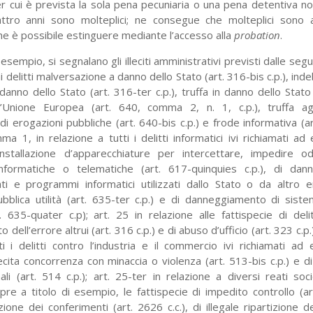
 cui è prevista la sola pena pecuniaria o una pena detentiva no
ro anni sono molteplici; ne consegue che molteplici sono anc
he è possibile estinguere mediante l’accesso alla
probation
.
esempio, si segnalano gli illeciti amministrativi previsti dalle seg
ai delitti malversazione a danno dello Stato (art. 316-bis c.p.), in
danno dello Stato (art. 316-ter c.p.), truffa in danno dello Stato
l’Unione Europea (art. 640, comma 2, n. 1, c.p.), truffa ag
 erogazioni pubbliche (art. 640-bis c.p.) e frode informativa (art
ma 1, in relazione a tutti i delitti informatici ivi richiamati ad
 installazione d’apparecchiature per intercettare, impedire 
informatiche o telematiche (art. 617-quinquies c.p.), di dan
ati e programmi informatici utilizzati dallo Stato o da altro 
blica utilità (art. 635-ter c.p.) e di danneggiamento di sistem
. 635-quater c.p); art. 25 in relazione alle fattispecie di deli
 dell’errore altrui (art. 316 c.p.) e di abuso d’ufficio (art. 323 c.p.)
ti i delitti contro l’industria e il commercio ivi richiamati ad
llecita concorrenza con minaccia o violenza (art. 513-bis c.p.) e di
ali (art. 514 c.p.); art. 25-ter in relazione a diversi reati soci
e a titolo di esempio, le fattispecie di impedito controllo (art
zione dei conferimenti (art. 2626 c.c.), di illegale ripartizione de