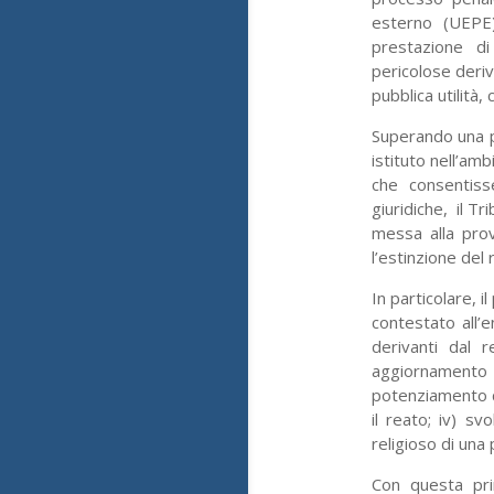
esterno (UEPE
prestazione di
pericolose deriva
pubblica utilità,
Superando una p
istituto nell’am
che consentiss
giuridiche, il T
messa alla prov
l’estinzione del 
In particolare, 
contestato all’
derivanti dal r
aggiornamento
potenziamento de
il reato; iv) s
religioso di una
Con questa prim