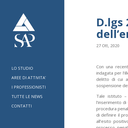
D.lgs
dell’
27 Ott, 2020
Con una recent
LO STUDIO
indagata per l’il
AREE DI ATTIVITA’
delitto di cui a
sospensione del 
I PROFESSIONISTI
Tale istituto 
TUTTE LE NEWS
l’inserimento di
CONTATTI
procedura penale
di definire il 
all’esito posit
processo penale