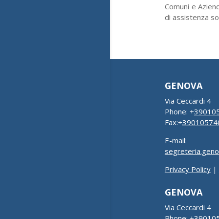
Comuni e Aziende
di assistenza soc
GENOVA
Via Ceccardi 4
Phone: +
39010
Fax:+
39010574
E-mail:
segreteria.gen
Privacy Policy
|
GENOVA
Via Ceccardi 4
Phone: +
39010