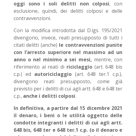
oggi sono i soli delitti non colposi
, con
esclusione, quindi, dei delitti colposi e delle
contravvenzioni.
Con la modifica introdotta dal D.lgs. 195/2021
divengono, invece, reati presupposto di tutti i
citati delitti (anche)
le contravvenzioni punite
con l’arresto superiore nel massimo ad un
anno o nel minimo a sei mesi,
mentre, con
riferimento ai reati di
riciclaggio
(art. 648 bis
c.p.) ed
autoriciclaggio
(art. 648 ter.1 c.p.),
divengono reati presupposto, come già
previsto per i delitti di cui agli artt. 648 e 648 ter
c.p.,
anche i delitti colposi
.
In definitiva, a partire dal 15 dicembre 2021
il denaro, i beni o le utilità
oggetto delle
condotte integranti i delitti di cui agli artt.
648 bis, 648 ter e 648 ter.1 c.p. (o il denaro e