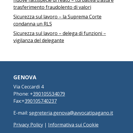
nuove fattispecie di reato – turbativa d’asta e
trasferimento fraudolento di valori
Sicurezza sul lavoro – la Suprema Corte
condanna un RLS
Sicurezza sul lavoro – delega di funzioni –
vigilanza del delegante
GENOVA
Via Ceccardi 4
Phone: +
390105534079
Fax:+
390105740237
E-mail:
segreteria.genova@avvocatipagano.it
Privacy Policy
|
Informativa sui Cookie