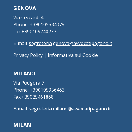
GENOVA
Via Ceccardi 4
Phone: +
390105534079
Fax:+
390105740237
E-mail:
segreteria.genova@avvocatipagano.it
Privacy Policy
|
Informativa sui Cookie
MILANO
Via Podgora 7
Phone: +
390105956463
Fax:+
39025461868
E-mail:
segreteria.milano@avvocatipagano.it
MILAN