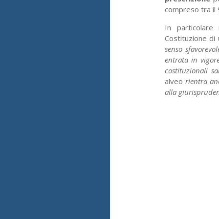
compreso tra il
In particolare
Costituzione di
senso sfavorevol
entrata in vigo
costituzionali s
alveo
rientra anc
alla giurisprude