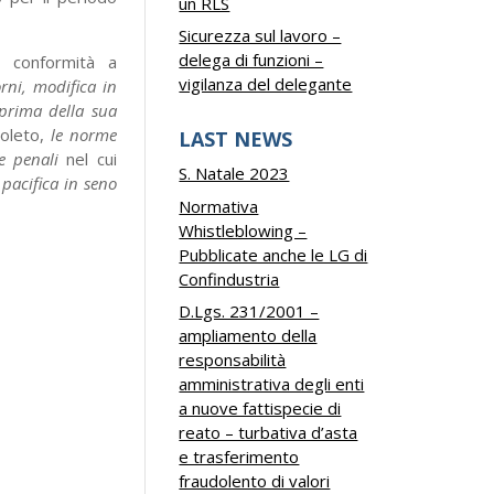
un RLS
Sicurezza sul lavoro –
delega di funzioni –
a conformità a
vigilanza del delegante
rni, modifica in
 prima della sua
poleto,
le norme
LAST NEWS
rme penali
nel cui
S. Natale 2023
pacifica in seno
Normativa
Whistleblowing –
Pubblicate anche le LG di
Confindustria
D.Lgs. 231/2001 –
ampliamento della
responsabilità
amministrativa degli enti
a nuove fattispecie di
reato – turbativa d’asta
e trasferimento
fraudolento di valori