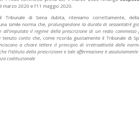
 9 marzo 2020 e l’11 maggio 2020.
 il Tribunale di Siena dubita, riteniamo correttamente, dell
 una simile norma che
, prolungandone la durata di sessantatré gio
e all’imputato il regime della prescrizione di un reato commesso
re
tenuto conto che, come ricorda giustamente il Tribunale di S
anciscono a chiare lettere il principio di irretroattività delle no
he l’istituto della prescrizione
e tale affermazione è assolutamente 
nza costituzionale