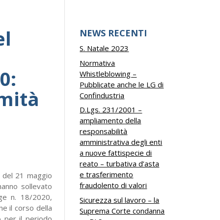
el
NEWS RECENTI
S. Natale 2023
Normativa
0:
Whistleblowing –
Pubblicate anche le LG di
imità
Confindustria
D.Lgs. 231/2001 –
ampliamento della
responsabilità
amministrativa degli enti
a nuove fattispecie di
reato – turbativa d’asta
e trasferimento
e del 21 maggio
fraudolento di valori
hanno sollevato
gge n. 18/2020,
Sicurezza sul lavoro – la
e il corso della
Suprema Corte condanna
o
per il periodo