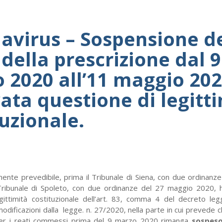
avirus – Sospensione d
 della prescrizione dal 9
 2020 all’11 maggio 202
vata questione di legitt
tuzionale.
nte prevedibile, prima il Tribunale di Siena, con due ordinanz
Tribunale di Spoleto, con due ordinanze del 27 maggio 2020, 
gittimità costituzionale dell’art. 83, comma 4 del decreto le
odificazioni dalla legge. n. 27/2020, nella parte in cui prevede ch
r i reati commessi prima del 9 marzo 2020 rimanga
sospes