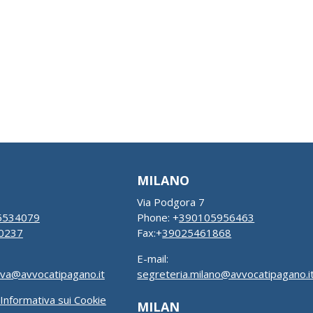
MILANO
Via Podgora 7
5534079
Phone: +
390105956463
0237
Fax:+
39025461868
E-mail:
ova@avvocatipagano.it
segreteria.milano@avvocatipagano.i
Informativa sui Cookie
MILAN