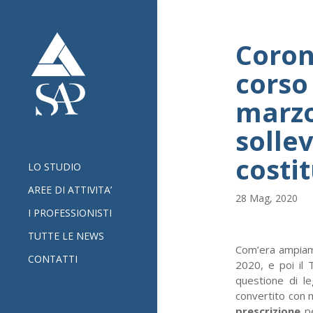
Coron
corso
marzo
solle
costi
LO STUDIO
AREE DI ATTIVITA’
28 Mag, 2020
I PROFESSIONISTI
TUTTE LE NEWS
Com’era ampiame
CONTATTI
2020, e poi il 
questione di le
convertito con m
prescrizione
pe