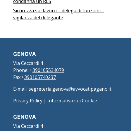
condanna un RLS
Sicurezza sul lavoro – delega di funzioni –
vigilanza del delegante
GENOVA
Via Ceccardi 4
Phone: +
390105534079
Fax:+
390105740237
E-mail:
segreteria.genova@avvocatipagano.it
Privacy Policy
|
Informativa sui Cookie
GENOVA
Via Ceccardi 4