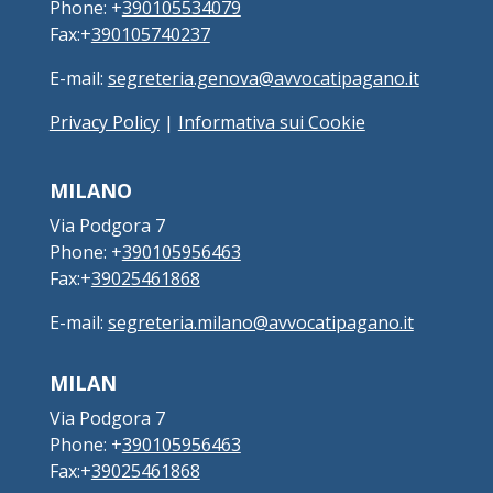
Phone: +
390105534079
Fax:+
390105740237
E-mail:
segreteria.genova@avvocatipagano.it
Privacy Policy
|
Informativa sui Cookie
MILANO
Via Podgora 7
Phone: +
390105956463
Fax:+
39025461868
E-mail:
segreteria.milano@avvocatipagano.it
MILAN
Via Podgora 7
Phone: +
390105956463
Fax:+
39025461868