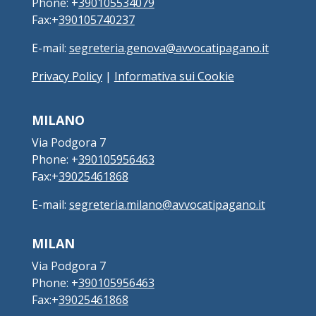
Phone: +
390105534079
Fax:+
390105740237
E-mail:
segreteria.genova@avvocatipagano.it
Privacy Policy
|
Informativa sui Cookie
MILANO
Via Podgora 7
Phone: +
390105956463
Fax:+
39025461868
E-mail:
segreteria.milano@avvocatipagano.it
MILAN
Via Podgora 7
Phone: +
390105956463
Fax:+
39025461868