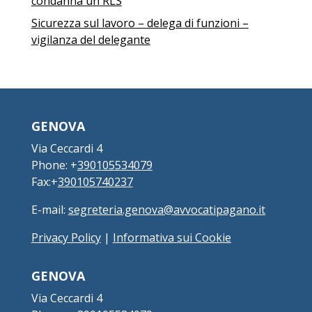
condanna un RLS
Sicurezza sul lavoro – delega di funzioni –
vigilanza del delegante
GENOVA
Via Ceccardi 4
Phone: +
390105534079
Fax:+
390105740237
E-mail:
segreteria.genova@avvocatipagano.it
Privacy Policy
|
Informativa sui Cookie
GENOVA
Via Ceccardi 4