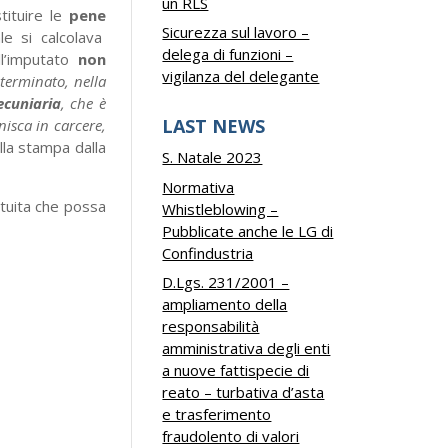
un RLS
tituire le
pene
Sicurezza sul lavoro –
ale si calcolava
delega di funzioni –
l’imputato
non
vigilanza del delegante
terminato, nella
ecuniaria
, che è
LAST NEWS
nisca in carcere,
alla stampa dalla
S. Natale 2023
Normativa
ituita che possa
Whistleblowing –
Pubblicate anche le LG di
Confindustria
D.Lgs. 231/2001 –
ampliamento della
responsabilità
amministrativa degli enti
a nuove fattispecie di
reato – turbativa d’asta
e trasferimento
fraudolento di valori