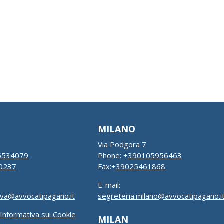
MILANO
Via Podgora 7
5534079
Phone: +
390105956463
0237
Fax:+
39025461868
E-mail:
ova@avvocatipagano.it
segreteria.milano@avvocatipagano.i
Informativa sui Cookie
MILAN