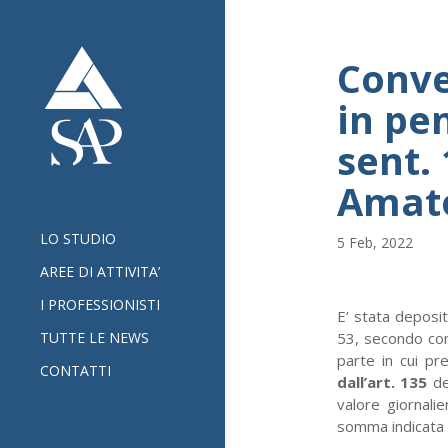
Conve
in pe
sent. 
Amato
LO STUDIO
5 Feb, 2022
AREE DI ATTIVITA’
I PROFESSIONISTI
E’ stata deposita
TUTTE LE NEWS
53, secondo com
parte in cui pr
CONTATTI
dall’art. 135
de
valore giornal
somma indicata d