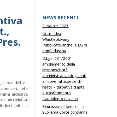
ntiva
NEWS RECENTI
S. Natale 2023
.,
Normativa
Pres.
Whistleblowing –
Pubblicate anche le LG di
Confindustria
D.Lgs. 231/2001 –
ampliamento della
responsabilità
amministrativa degli enti
a nuove fattispecie di
ttimità dell’art.
reato – turbativa d’asta
 penale), nella
e trasferimento
omma indicata
fraudolento di valori
are»,
anziché
«il
 dieci volte la
Sicurezza sul lavoro – la
Suprema Corte condanna