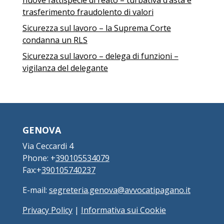
nuove fattispecie di reato – turbativa d’asta e
trasferimento fraudolento di valori
Sicurezza sul lavoro – la Suprema Corte
condanna un RLS
Sicurezza sul lavoro – delega di funzioni –
vigilanza del delegante
GENOVA
Via Ceccardi 4
Phone: +
390105534079
Fax:+
390105740237
E-mail:
segreteria.genova@avvocatipagano.it
Privacy Policy
|
Informativa sui Cookie