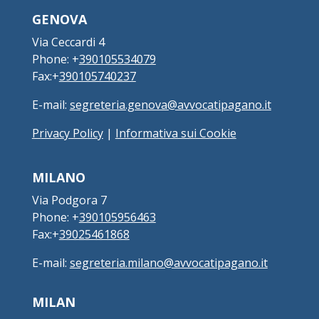
GENOVA
Via Ceccardi 4
Phone: +
390105534079
Fax:+
390105740237
E-mail:
segreteria.genova@avvocatipagano.it
Privacy Policy
|
Informativa sui Cookie
MILANO
Via Podgora 7
Phone: +
390105956463
Fax:+
39025461868
E-mail:
segreteria.milano@avvocatipagano.it
MILAN