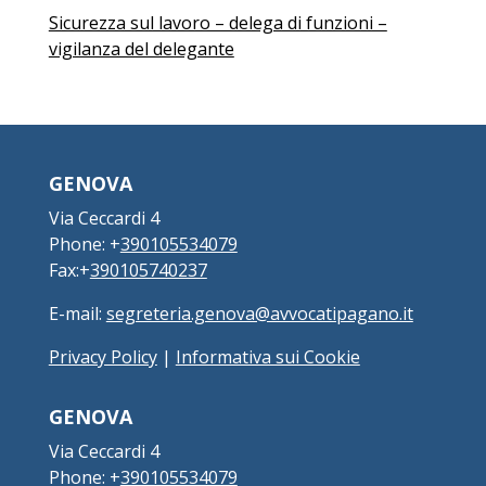
Sicurezza sul lavoro – delega di funzioni –
vigilanza del delegante
GENOVA
Via Ceccardi 4
Phone: +
390105534079
Fax:+
390105740237
E-mail:
segreteria.genova@avvocatipagano.it
Privacy Policy
|
Informativa sui Cookie
GENOVA
Via Ceccardi 4
Phone: +
390105534079