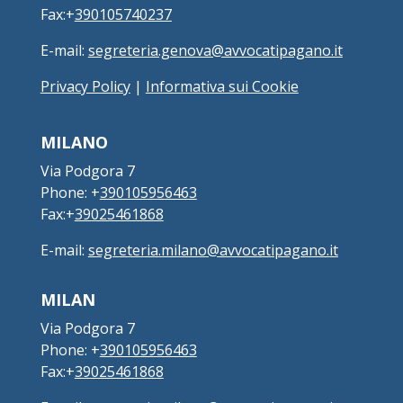
Fax:+
390105740237
E-mail:
segreteria.genova@avvocatipagano.it
Privacy Policy
|
Informativa sui Cookie
MILANO
Via Podgora 7
Phone: +
390105956463
Fax:+
39025461868
E-mail:
segreteria.milano@avvocatipagano.it
MILAN
Via Podgora 7
Phone: +
390105956463
Fax:+
39025461868