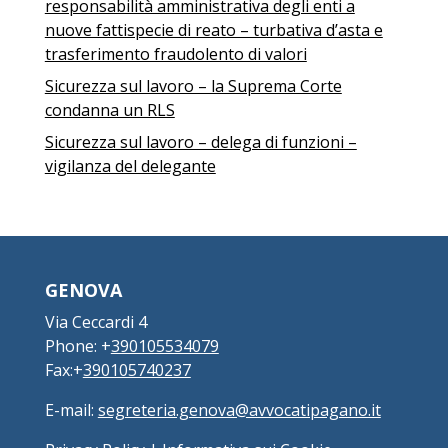
responsabilità amministrativa degli enti a
nuove fattispecie di reato – turbativa d’asta e
trasferimento fraudolento di valori
Sicurezza sul lavoro – la Suprema Corte
condanna un RLS
Sicurezza sul lavoro – delega di funzioni –
vigilanza del delegante
GENOVA
Via Ceccardi 4
Phone: +
390105534079
Fax:+
390105740237
E-mail:
segreteria.genova@avvocatipagano.it