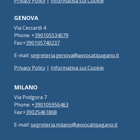
Privacy Policy
|
Informativa sui Cookie
GENOVA
Via Ceccardi 4
Phone: +
390105534079
Fax:+
390105740237
E-mail:
segreteria.genova@avvocatipagano.it
Privacy Policy
|
Informativa sui Cookie
MILANO
Via Podgora 7
Phone: +
390105956463
Fax:+
39025461868
E-mail:
segreteria.milano@avvocatipagano.it