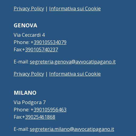
Privacy Policy
|
Informativa sui Cookie
GENOVA
Via Ceccardi 4
Phone: +
390105534079
Fax:+
390105740237
E-mail:
segreteria.genova@avvocatipagano.it
Privacy Policy
|
Informativa sui Cookie
MILANO
Via Podgora 7
Phone: +
390105956463
Fax:+
39025461868
E-mail:
segreteria.milano@avvocatipagano.it