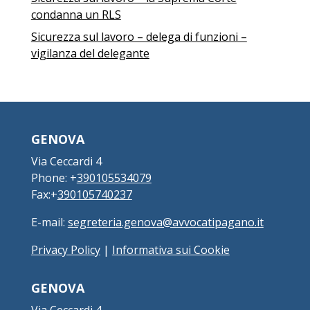
condanna un RLS
Sicurezza sul lavoro – delega di funzioni –
vigilanza del delegante
GENOVA
Via Ceccardi 4
Phone: +
390105534079
Fax:+
390105740237
E-mail:
segreteria.genova@avvocatipagano.it
Privacy Policy
|
Informativa sui Cookie
GENOVA