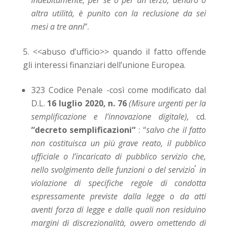
indebitamente, per sé o per un terzo,
denaro
o
altra
utilità
, è punito con la reclusione da sei
mesi a tre anni
”.
<<
abuso d’ufficio
>>
quando il fatto offende
gli interessi finanziari dell’unione Europea.
323 Codice Penale -così come modificato dal
D.L.
16 luglio 2020, n. 76
(Misure urgenti per la
semplificazione e l’innovazione digitale),
cd.
“decreto semplificazioni“
: “
s
alvo che il fatto
non costituisca un più grave
reato
, il
pubblico
ufficiale
o l’
incaricato di pubblico servizio
che,
,
nello svolgimento delle funzioni o del
servizio
in
violazione di specifiche regole di condotta
espressamente previste dalla legge o da atti
aventi forza di legge e dalle quali non residuino
margini di discrezionalità, ovvero omettendo di