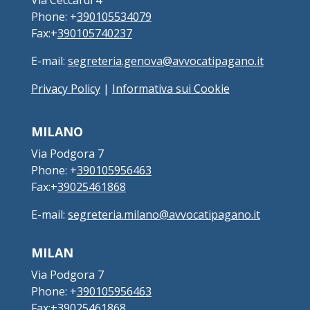
Via Ceccardi 4
Phone: +
390105534079
Fax:+
390105740237
E-mail:
segreteria.genova@avvocatipagano.it
Privacy Policy
|
Informativa sui Cookie
MILANO
Via Podgora 7
Phone: +
390105956463
Fax:+
39025461868
E-mail:
segreteria.milano@avvocatipagano.it
MILAN
Via Podgora 7
Phone: +
390105956463
Fax:+
39025461868