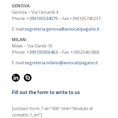
GENOVA:
Genova – Via Ceccardi 4
Phone: +
390105534079
– Fax:+390105740237
E-mail:
segreteria.genova@avvocatipagano.it
MILAN:
Milao – Via Dante 16
Phone: +
390105956463
– Fax: +39025461868
E-mail:
segreteria.milano@avvocatipagano.it
Fill out the form to write to us
[contact-form-7 id=”306″ title=”Modulo di
contatto 1_en”]