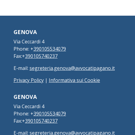
GENOVA
Via Ceccardi 4
Phone: +
390105534079
Fax:+
390105740237
E-mail:
segreteria.genova@avvocatipagano.it
Privacy Policy
|
Informativa sui Cookie
GENOVA
Via Ceccardi 4
Phone: +
390105534079
Fax:+
390105740237
E-mail:
segreteria.genova@avvocatipagano.it